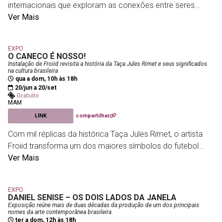
internacionais que exploram as conexões entre seres
sustentabilidade, direitos humanos e preservação dos
humanos, tecnologia e meio ambiente. Com experiências
Ver Mais
territórios.
interativas e obras que convidam à participação do
público, a exposição propõe reflexões sobre criatividade,
Centro Nacional de Folclore
- R. do Catete, 179 - Catete
EXPO
inteligência artificial, ecologia e os futuros possíveis por
O CANECO É NOSSO!
meio da arte contemporânea.
Instalação de Froiid revisita a história da Taça Jules Rimet e seus significados
na cultura brasileira
qua a dom, 10h às 18h
Como parte da programação, o Museu do Amanhã
20/jun a 20/set
Gratuito
também apresenta a instalação interativa Bunker para um
MAM
Pixel Tropical, um jogo cinematográfico que aproxima
LINK
compartilhar
biodiversidade, mudanças climáticas e tecnologias digitais
Com mil réplicas da histórica Taça Jules Rimet, o artista
em uma experiência imersiva. A programação paralela
Froiid transforma um dos maiores símbolos do futebol
inclui ainda mesas de debate e oficinas voltadas a artistas,
mundial em uma reflexão sobre memória, política,
Ver Mais
pesquisadores e ao público interessado, abordando temas
identidade nacional e cultura popular. A instalação parte da
como arte, ecologia, inteligência artificial, fabricação
trajetória do troféu que permaneceu definitivamente no
digital e preservação de obras tecnológicas.
EXPO
Brasil após o tricampeonato de 1970 e desapareceu após
DANIEL SENISE – OS DOIS LADOS DA JANELA
seu roubo em 1983. Entre arte contemporânea, futebol e
Exposição reúne mais de duas décadas da produção de um dos principais
Museu do Amanhã
- Praça Mauá
nomes da arte contemporânea brasileira
crítica social, a exposição propõe novos olhares sobre um
ter a dom, 12h às 18h