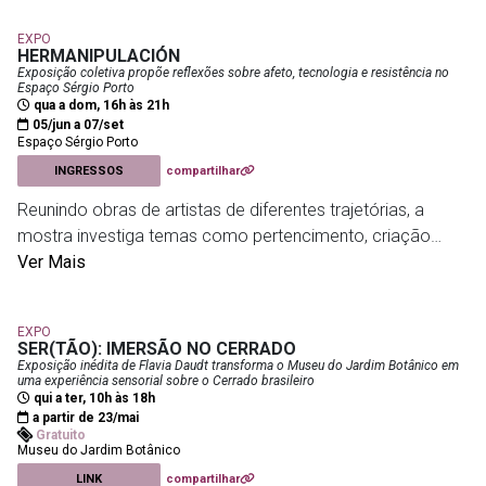
📍 Museu Nacional
deslocamentos e imperfeições, em obras que transitam
Quinta da Boa Vista
EXPO
entre pintura, escultura e instalação. Telas, esculturas em
HERMANIPULACIÓN
bronze e cimento, peças manipuláveis e trabalhos com
Exposição coletiva propõe reflexões sobre afeto, tecnologia e resistência no
Espaço Sérgio Porto
Quinta da Boa Vista
- Parque Quinta da Boa Vista S/N
espelhos ocupam os espaços da galeria, propondo
qua a dom, 16h às 21h
reflexões sobre forma, espaço, arquitetura e os
05/jun a 07/set
Espaço Sérgio Porto
desequilíbrios do mundo contemporâneo.
INGRESSOS
compartilhar
C. C. Laura Alvim
- Av. Vieira Souto, 176, Ipanema
Reunindo obras de artistas de diferentes trajetórias, a
mostra investiga temas como pertencimento, criação
coletiva e relações humanas em tempos de
Ver Mais
hiperconectividade. A exposição convida o público a
refletir sobre os impactos da tecnologia nos vínculos
EXPO
afetivos e defende a arte como ferramenta de encontro,
SER(TÃO): IMERSÃO NO CERRADO
troca e transformação social, valorizando o contato, a
Exposição inédita de Flavia Daudt transforma o Museu do Jardim Botânico em
uma experiência sensorial sobre o Cerrado brasileiro
diversidade e a construção de novas formas de
qui a ter, 10h às 18h
convivência.
a partir de 23/mai
Gratuito
Museu do Jardim Botânico
Espaço Sérgio Porto
- Rua Humaitá, 163 - Humaitá
LINK
compartilhar