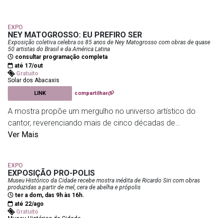
reflexão sobre temas como memória, ancestralidade,
transformação, permanência e finitude, colocando em
EXPO
diálogo artistas consagrados e jovens talentos ligados ao
NEY MATOGROSSO: EU PREFIRO SER
Rio de Janeiro. Integrando as comemorações pelos 50
Exposição coletiva celebra os 85 anos de Ney Matogrosso com obras de quase
50 artistas do Brasil e da América Latina
anos de trajetória da galerista Nara Roesler, a mostra
consultar programação completa
convida o público a experimentar diferentes percepções
até 17/out
Gratuito
do tempo por meio da arte contemporânea.
Solar dos Abacaxis
Abraham Palatnik, Angelo Venosa, Antonio Dias, Brígida
LINK
compartilhar
Baltar, Carlito Carvalhosa, Daniel Senise, Hélio Oiticica
A mostra propõe um mergulho no universo artístico do
Marcos Chaves e Vik Muniz, entre outros.
cantor, reverenciando mais de cinco décadas de
transgressão, liberdade e experimentação. Reunindo obras
Ver Mais
Nara Roesler | Rio
- R. Redentor, 241 - Ipanema
de quase 50 artistas de diferentes regiões do Brasil e da
América Latina, a exposição convida o público a refletir
EXPO
sobre arte, identidade e a potência do imaginário coletivo.
EXPOSIÇÃO PRO-POLIS
Museu Histórico da Cidade recebe mostra inédita de Ricardo Siri com obras
produzidas a partir de mel, cera de abelha e própolis
Solar dos Abacaxis
- Rua do Senado, 48 (Mercado Central)
ter a dom, das 9h às 16h.
até 22/ago
Gratuito