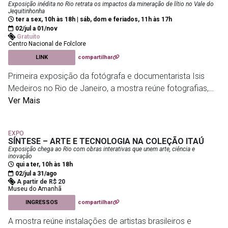
feltragem, as obras evocam formas orgânicas que
Exposição inédita no Rio retrata os impactos da mineração de lítio no Vale do
Jequitinhonha
remetem a ninhos, cogumelos e organismos vivos,
ter a sex, 10h às 18h | sáb, dom e feriados, 11h às 17h
convidando o público a imaginar novas relações entre
02/jul a 01/nov
Gratuito
natureza, corpo e memória. Com curadoria de Clara
Centro Nacional de Folclore
Pignaton, a mostra propõe uma experiência sensível sobre
LINK
compartilhar
os ciclos de transformação e renovação da vida.
Primeira exposição da fotógrafa e documentarista Isis
Medeiros no Rio de Janeiro, a mostra reúne fotografias,
Paço Imperial
- Praça XV - Centro
pesquisa documental e registros audiovisuais sobre os
Ver Mais
efeitos da exploração do lítio no Vale do Jequitinhonha,
em Minas Gerais. O projeto acompanha comunidades
EXPO
afetadas pela mineração e propõe uma reflexão sobre os
SÍNTESE – ARTE E TECNOLOGIA NA COLEÇÃO ITAÚ
impactos ambientais, sociais e culturais provocados pelo
Exposição chega ao Rio com obras interativas que unem arte, ciência e
inovação
avanço da atividade extrativista em uma região que
qui a ter, 10h às 18h
concentra a maior parte das reservas brasileiras do
02/jul a 31/ago
A partir de R$ 20
mineral. A programação inclui ainda a exibição do
Museu do Amanhã
documentário Chico, na abertura, além de uma roda de
INGRESSOS
compartilhar
conversa com pesquisadores, lideranças comunitárias e
A mostra reúne instalações de artistas brasileiros e
especialistas para ampliar o debate sobre