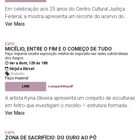
receber uma programação gratuita dedicada às artes
Em celebração aos 25 anos do Centro Cultural Justiça
visuais, cênicas, música e projetos de arte e tecnologia
Federal, a mostra apresenta um recorte do acervo do
com representantes das cinco regiões do Brasil.
Museu de História e Artes do Estado do Rio de Janeiro
Ver Mais
(Museu do Ingá), reunindo pinturas, esculturas, gravuras e
Futuros - Arte e Tecnologia
- R. Dois de Dezembro, 63 -
objetos que retratam a diversidade cultural do Brasil. Com
Flamengo
EXPO
curadoria de Marcus Lontra e Rafael Peixoto, a exposição
MICÉLIO, ENTRE O FIM E O COMEÇO DE TUDO
percorre diferentes momentos da arte brasileira por meio
Paço Imperial recebe exposição inédita de inspirada nas redes subterrâneas
dos fungos
de obras de artistas como Di Cavalcanti, Alfredo Volpi,
ter a dom, 12h às 18h
Cândido Portinari, Oswaldo Goeldi, Carybé e Mestre
04/jul a 06/set
Gratuito
Guarany. Organizada em seis núcleos temáticos, a mostra
Paço Imperial
aborda questões como identidade, religiosidade, cultura
LINK
compartilhar
popular, cotidiano e paisagem, além de oferecer visitas
A artista Kyria Oliveira apresenta um conjunto de esculturas
acessíveis para pessoas com deficiência auditiva.
em feltro que investigam o micélio — estrutura formada
por fungos que conecta e fortalece os ecossistemas —
Ver Mais
Centro Cultural Justiça Federal
- Av. Rio Branco, 241 -
como ponto de partida para refletir sobre
Centro
interdependência, regeneração e coexistência. Produzidas
EXPO
por meio de um processo artesanal e meditativo de
ZONA DE SACRIFÍCIO: DO OURO AO PÓ