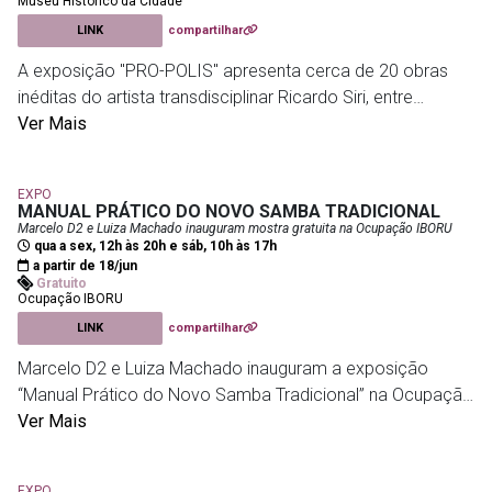
Museu Histórico da Cidade
LINK
compartilhar
A exposição "PRO-POLIS" apresenta cerca de 20 obras
inéditas do artista transdisciplinar Ricardo Siri, entre
pinturas, esculturas e instalações criadas com materiais
Ver Mais
produzidos por abelhas. A mostra propõe reflexões sobre
natureza, cidade, memória, migração, tecnologia e
EXPO
construção coletiva, aproximando arte e biodiversidade
MANUAL PRÁTICO DO NOVO SAMBA TRADICIONAL
em uma experiência sensorial e interativa.
Marcelo D2 e Luiza Machado inauguram mostra gratuita na Ocupação IBORU
qua a sex, 12h às 20h e sáb, 10h às 17h
a partir de 18/jun
Museu Histórico da Cidade
- Parque da Cidade | Estrada
Gratuito
Ocupação IBORU
Santa Marinha, s/nº, Gávea
LINK
compartilhar
Marcelo D2 e Luiza Machado inauguram a exposição
“Manual Prático do Novo Samba Tradicional” na Ocupação
IBORU, reunindo fotografias de Gabriel Mota, Pedro Miceli,
Ver Mais
Wilmore Oliveira e Yasmin Costa, imagens de arquivo
pessoal e familiar e pinturas originais de Filipe Nardi que
EXPO