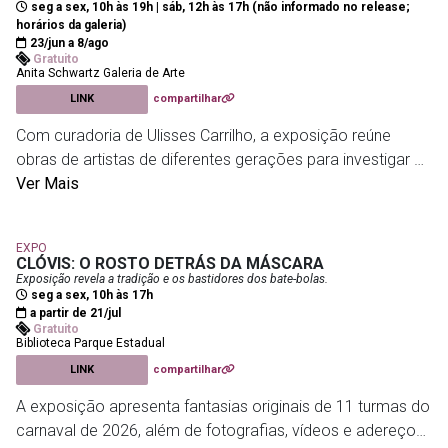
seg a sex, 10h às 19h | sáb, 12h às 17h (não informado no release;
linguagens e práticas da street art, aproximando tradições
horários da galeria)
locais de questões universais.
23/jun a 8/ago
Gratuito
Anita Schwartz Galeria de Arte
LINK
compartilhar
Caixa Cultural - Passeio
- R. do Passeio, 38 - Centro
Com curadoria de Ulisses Carrilho, a exposição reúne
obras de artistas de diferentes gerações para investigar a
marmita como símbolo das transformações sociais,
Ver Mais
culturais e afetivas do Brasil. A mostra aborda temas
como trabalho, fome, memória, desejo, consumo e
EXPO
pertencimento, a partir de um objeto presente no cotidiano
CLÓVIS: O ROSTO DETRÁS DA MÁSCARA
brasileiro.
Exposição revela a tradição e os bastidores dos bate-bolas.
seg a sex, 10h às 17h
a partir de 21/jul
Afonso Tostes, Alair Gomes, Andrea Hygino, Anna Bella
Gratuito
Biblioteca Parque Estadual
Geiger, Bruno Lyfe, Carlos Vergara, Carlos Zilio, Cildo
LINK
compartilhar
Meireles, Claudia Jaguaribe, Cristina Salgado, Daniel
Frickmann, Farnese de Andrade, Fernando Lindote, Ivens
A exposição apresenta fantasias originais de 11 turmas do
Machado, José Paulo, Lenora de Barros, Liana Nigri, Lígia
carnaval de 2026, além de fotografias, vídeos e adereços
Teixeira, Lívia Flores, Luiza Baldan, Manoela Medeiros,