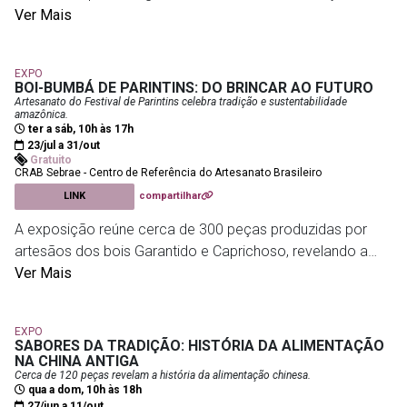
um diálogo inédito entre duas artistas de gerações
Ver Mais
distintas.
Com curadoria de Ana Roman e Catalina Bergues, a
EXPO
mostra propõe um encontro entre diferentes formas de
BOI-BUMBÁ DE PARINTINS: DO BRINCAR AO FUTURO
pensar a pintura, o espaço e a experiência estética.
Artesanato do Festival de Parintins celebra tradição e sustentabilidade
amazônica.
ter a sáb, 10h às 17h
A exposição marca a reabertura das galerias do Teatro
23/jul a 31/out
Gratuito
Nelson Rodrigues, revitalizadas e reintegradas à
CRAB Sebrae - Centro de Referência do Artesanato Brasileiro
programação da CAIXA Cultural.
LINK
compartilhar
A exposição reúne cerca de 300 peças produzidas por
artesãos dos bois Garantido e Caprichoso, revelando a
Caixa Cultural - Teatro Nelson Rodrigues
- Av. República do
riqueza artística do Festival de Parintins.
Ver Mais
Paraguai, 230 – Centro
O percurso apresenta alegorias, personagens tradicionais,
EXPO
esculturas em tamanho real de seres míticos da floresta e
SABORES DA TRADIÇÃO: HISTÓRIA DA ALIMENTAÇÃO
maquetes do processo criativo do festival, além de um
NA CHINA ANTIGA
Cerca de 120 peças revelam a história da alimentação chinesa.
núcleo dedicado à economia circular, mostrando como
qua a dom, 10h às 18h
resíduos da festa são transformados em novas obras de
27/jun a 11/out