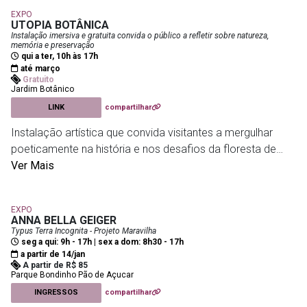
meio da remoção de materiais, criando superfícies que
EXPO
evocam tanto ruínas quanto formas orgânicas. Entre
UTOPIA BOTÂNICA
construção e destruição, os trabalhos transitam entre
Instalação imersiva e gratuita convida o público a refletir sobre natureza,
memória e preservação
arquitetura e natureza, propondo uma reflexão sensível
qui a ter, 10h às 17h
sobre tempo, memória e transformação.
até março
Gratuito
Jardim Botânico
Nara Roesler | Rio
- R. Redentor, 241 - Ipanema
LINK
compartilhar
Instalação artística que convida visitantes a mergulhar
poeticamente na história e nos desafios da floresta de
pau-brasil, símbolo da Mata Atlântica. A obra de Fernanda
Ver Mais
Froes usa painéis têxteis tingidos com pigmentos naturais
para evocar cores e fragmentos de bioma, propondo uma
EXPO
reflexão sobre memória, destruição, conservação e
ANNA BELLA GEIGER
futuros possíveis para a natureza.
Typus Terra Incognita - Projeto Maravilha
seg a qui: 9h - 17h | sex a dom: 8h30 - 17h
a partir de 14/jan
Jardim Botânico
- R. Jardim Botânico, 1008 - Jardim
A partir de R$ 85
Parque Bondinho Pão de Açucar
Botânico
INGRESSOS
compartilhar