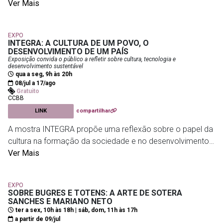
que revelam os bastidores, os processos criativos e as
Ver Mais
Maria Baigur, Maritza Caneca, Marjô Mizumoto, Nuno
histórias de quem mantém viva a tradição dos bate-bolas,
Quinhões, Nuno Ramos, Renato Bezerra de Mello, Rodrigo
reconhecidos como Patrimônio Cultural Imaterial do Rio
Braga, Rosana Palazyan, Waltércio Caldas, Wanda
EXPO
de Janeiro. A mostra convida o público a conhecer as
INTEGRA: A CULTURA DE UM POVO, O
Pimentel e Yan Braz.
pessoas por trás das máscaras e a refletir sobre uma das
DESENVOLVIMENTO DE UM PAÍS
Exposição convida o público a refletir sobre cultura, tecnologia e
manifestações mais emblemáticas do carnaval carioca.
desenvolvimento sustentável
qua a seg, 9h às 20h
Anita Schwartz Galeria de Arte
- R. José Roberto Macedo
08/jul a 17/ago
Gratuito
Soares, 30 - Gávea,
Biblioteca Parque Estadual
- Av. Pres. Vargas, 1261 -
CCBB
Centro (entrada pela rua da Alfândega)
LINK
compartilhar
A mostra INTEGRA propõe uma reflexão sobre o papel da
cultura na formação da sociedade e no desenvolvimento
do Brasil. A exposição apresenta conexões entre
Ver Mais
passado, presente e futuro, explorando como as
transformações tecnológicas e sociais influenciam a vida
EXPO
das pessoas.
SOBRE BUGRES E TOTENS: A ARTE DE SOTERA
SANCHES E MARIANO NETO
ter a sex, 10h às 18h | sáb, dom, 11h às 17h
Com uma abordagem acessível, a experiência percorre
a partir de 09/jul