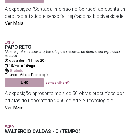
A exposição “Ser(tão): Imersão no Cerrado” apresenta um
percurso artístico e sensorial inspirado na biodiversidade e
nas paisagens do Cerrado brasileiro. Com obras inéditas
Ver Mais
da artista visual Flavia Daudt, a mostra ocupa diferentes
espaços do Museu do Jardim Botânico reunindo
EXPO
fotocolagens, instalações e arte sonora em uma reflexão
PAPO RETO
sobre a riqueza ecológica e a vulnerabilidade do segundo
Mostra gratuita reúne arte, tecnologia e vivências periféricas em exposição
coletiva
maior bioma do país. O trajeto expositivo é dividido em
qua a dom, 11h às 20h
ambientes simbólicos ligados à terra, água e ar, trazendo
15/mai a 16/ago
Gratuito
esculturas, obras têxteis, sons da natureza e instalações
Futuros - Arte e Tecnologia
imersivas produzidas em parceria com artistas
LINK
compartilhar
convidados como Ana Paula Freitas Valle, Willy Reuter,
A exposição apresenta mais de 50 obras produzidas por
Mirele Volkart, Ricardo Siri e Joe Stevens.
artistas do Laboratório 2050 de Arte e Tecnologia e
artistas mulheres convidadas, explorando temas como
Ver Mais
Museu do Jardim Botânico
- Rua Jardim Botânico, 1008,
memória, identidade, comunidade e futuro. Com trabalhos
Rio de Janeiro, Rio de Janeiro 22470050
em fotografia, vídeo, pintura, instalação e impressão 3D, a
EXPO
mostra propõe reflexões políticas e poéticas a partir das
WALTERCIO CALDAS - O (TEMPO)