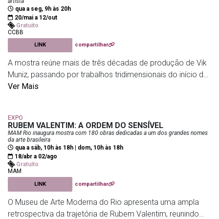
artista
propondo uma leitura ampliada da arte contemporânea a
qua a seg, 9h às 20h
partir de cosmologias e modos de existência diversos. Em
20/mai a 12/out
Gratuito
diálogo com questões territoriais, políticas e
CCBB
epistemológicas, o projeto confronta visões
LINK
compartilhar
universalizantes e inscreve essas produções como
A mostra reúne mais de três décadas de produção de Vik
práticas vivas de pensamento e criação. A exposição
Muniz, passando por trabalhos tridimensionais do início de
também destaca o protagonismo de mulheres indígenas e
sua carreira, séries fotográficas consagradas e obras
Ver Mais
articula diferentes temporalidades, reunindo obras
mais recentes. A exposição propõe um mergulho na
contemporâneas e históricas. Além do espaço expositivo,
relação entre imagem, matéria e percepção, destacando
intervenções na área externa da FGV ampliam a
EXPO
a força conceitual e visual de um dos principais nomes da
experiência do público, criando um campo sensorial e
RUBEM VALENTIM: A ORDEM DO SENSÍVEL
arte contemporânea brasileira.
MAM Rio inaugura mostra com 180 obras dedicadas a um dos grandes nomes
simbólico de imersão.
da arte brasileira
qua a sáb, 10h às 18h | dom, 10h às 18h
CCBB
- Av. Primeiro de Março, 66
18/abr a 02/ago
FGV
- Praia de Botafogo, 190 - Botafogo
Gratuito
MAM
LINK
compartilhar
O Museu de Arte Moderna do Rio apresenta uma ampla
retrospectiva da trajetória de Rubem Valentim, reunindo