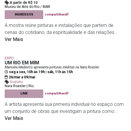
A partir de R$ 10
painéis de LED, os nomes das vítimas, criando uma
Museu de Arte do Rio / MAR
presença contínua e impactante. Dispostos sobre um
INGRESSOS
compartilhar
mapa do Brasil, os elementos conectam território e
A mostra reúne pinturas e instalações que partem de
memória, convidando o público a um momento de
cenas do cotidiano, da espiritualidade e das relações
contemplação e reconhecimento coletivo.
afetivas para construir uma reflexão crítica sobre a
Ver Mais
experiência negra no país. As obras transitam entre
Centro Cultural do Ministério da Saúde
- Praça Mal. Âncora,
memória e imaginação, tensionando limites da pintura e
95 - Centro, Rio de Janeiro
EXPO
criando imagens que funcionam como denúncia,
UM RIO EM MIM
afirmação e construção de novas narrativas. Ao mesmo
Manoela Medeiros apresenta pinturas inéditas na Nara Roesler
seg a sex, 10h às 19h | sáb, 11h às 15h
tempo em que evidencia violências estruturais, a
26/mar a 09/mai
exposição também destaca estratégias de resistência e
Gratuito
Nara Roesler | Rio
permanência cultural.
LINK
compartilhar
Museu de Arte do Rio / MAR
- Praça Mauá, 5
A artista apresenta sua primeira individual no espaço com
um conjunto de obras que investigam a pintura como
matéria viva. A partir de um processo intuitivo, as telas
Ver Mais
revelam camadas, desgastes e texturas construídas por