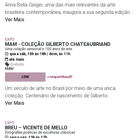
Anna Bella Geiger, uma das mais relevantes da arte
brasileira contemporânea, inaugura a sua segunda edição
do Projeto com uma escultura de grande formato, aos 92
Ver Mais
anos, com sete décadas de carreira.
EXPO
Com curadoria de Ulisses Carrilho, o Projeto Maravilha
MAM - COLEÇÃO GILBERTO CHATEAUBRIAND
propõe um diálogo entre arte, natureza e tecnologia para
Uma coleção sensorial e 100 anos de arte
qua a sáb, 10h às 18h | dom, às 11h
falar de preservação ambiental.
até maio
Gratuito
MAM
LINK
compartilhar
O Bosque das Artes
Parque Bondinho Pão de Açúcar
Um século de arte no Brasil por meio de uma única
Ingressos para o Parque Bondinho:
coleção. Centenário de nascimento de Gilberto
R$ 155 (brasileiros), R$ 85 (cariocas) e R$ 199
Chateaubriand (1925 – 2022).
Ver Mais
(estrangeiros)
A história da arte moderna e contemporânea no país a
partir das escolhas de um colecionador que dedicou toda
Parque Bondinho Pão de Açucar
- Av. Pasteur, 520 - Urca
EXPO
a vida à arte.
BREU – VICENTE DE MELLO
fotografias poéticas de esculturas clássicas
seg a sex, 13h às 17h