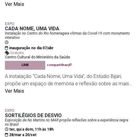
pinturas, relevos, esculturas e instalações que atravessam
Ver Mais
mais de quatro décadas de produção. A exposição
destaca a construção de uma linguagem visual própria,
EXPO
marcada pela geometria e por símbolos ligados às
CADA NOME, UMA VIDA
matrizes afro-brasileiras e indígenas. Organizada em
Instalação no Centro do Rio homenageia vítimas da Covid-19 com monumento
interativo
núcleos que acompanham as cidades que marcaram sua
vida e carreira, a mostra revela como o artista
inauguração no dia 07/abr
Gratuito
transformou referências culturais e espirituais em uma
Centro Cultural do Ministério da Saúde
obra de forte identidade estética e alcance universal.
LINK
compartilhar
A instalação “Cada Nome, Uma Vida”, do Estúdio Bijari,
MAM
- Av. Infante Dom Henrique, 85 - Parque do Flamengo
propõe um espaço de memória e reflexão sobre as mais
de 716 mil vidas perdidas durante a pandemia de Covid-19
Ver Mais
no Brasil. A obra transforma dados oficiais em uma
experiência sensível, destacando a dimensão humana por
EXPO
trás dos números.
SORTILÉGIOS DE DESVIO
Exposição de No Martins no MAR propõe reflexões sobre a experiência negra
no Brasil
Composta por cinco totens de aço corten que
ter, qui a dom, 11h às 18h
representam as regiões do país, a instalação exibe, em
28/mar a 20/set