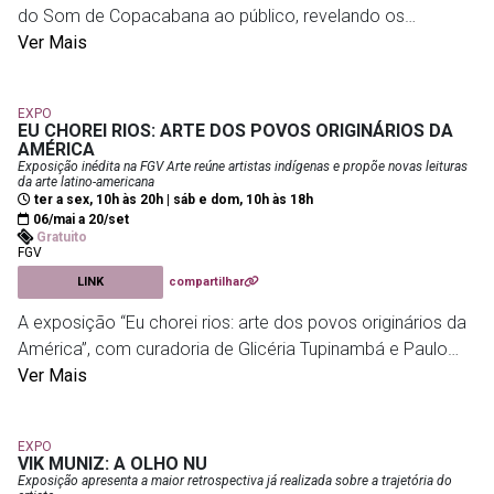
Quarta-feira é gratuito para todos os públicos
do Som de Copacabana ao público, revelando os
bastidores da criação do espaço — do projeto
Ver Mais
Instituto Casa Roberto Marinho
- R. Cosme Velho, 1105 -
arquitetônico à sua construção. A exposição apresenta
Cosme Velho
etapas, processos e curiosidades do edifício assinado
EXPO
pelo escritório Diller Scofidio + Renfro, responsável por
EU CHOREI RIOS: ARTE DOS POVOS ORIGINÁRIOS DA
obras icônicas como o High Line, em Nova York.
AMÉRICA
Exposição inédita na FGV Arte reúne artistas indígenas e propõe novas leituras
da arte latino-americana
Para visitar, é necessário garantir ingresso gratuito pela
ter a sex, 10h às 20h | sáb e dom, 10h às 18h
06/mai a 20/set
plataforma Sympla: as entradas são liberadas sempre às
Gratuito
terças-feiras, a partir das 12h, para as sessões do fim de
FGV
semana. Na semana de estreia, a retirada também
LINK
compartilhar
acontece pelo Sympla, com vagas limitadas, então vale
A exposição “Eu chorei rios: arte dos povos originários da
correr pra garantir.
América”, com curadoria de Glicéria Tupinambá e Paulo
Herkenhoff, reúne um amplo conjunto de produções de
Ver Mais
Retire seu ingresso no liink acima
artistas indígenas de diferentes territórios da América
Latina. A mostra apresenta pinturas, fotografias,
Museu de Imagem e Som
- Avenida Atlântica, 3432
EXPO
esculturas, objetos, mantos, instalações e artefatos
VIK MUNIZ: A OLHO NU
históricos que conectam imagem, matéria e narrativa,
Exposição apresenta a maior retrospectiva já realizada sobre a trajetória do