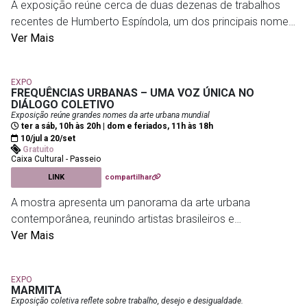
imersão na Casa Firjan, sob a curadoria de Marcia Mello.
A exposição reúne cerca de duas dezenas de trabalhos
recentes de Humberto Espíndola, um dos principais nomes
da arte contemporânea brasileira. No primeiro piso, obras
Ver Mais
Casa Firjan
- Rua Guilhermina Guinle, 211, Botafogo
tridimensionais combinam escultura, pintura, caixas de
madeira e couro pirogravado. No segundo, a mostra
EXPO
revisita momentos históricos da relação do artista com a
FREQUÊNCIAS URBANAS – UMA VOZ ÚNICA NO
figura do boi.
DIÁLOGO COLETIVO
Exposição reúne grandes nomes da arte urbana mundial
ter a sáb, 10h às 20h | dom e feriados, 11h às 18h
Com curadoria de Victor Gorgulho, a exposição
10/jul a 20/set
Gratuito
estabelece um diálogo entre diferentes períodos da
Caixa Cultural - Passeio
trajetória de Espíndola e destaca os múltiplos meios e
LINK
compartilhar
suportes explorados pelo artista, incluindo registros de
A mostra apresenta um panorama da arte urbana
performances e fragmentos poéticos.
contemporânea, reunindo artistas brasileiros e
internacionais que exploram temas como identidade,
Ver Mais
ancestralidade, resistência, pertencimento e memória
MT Projetos de Arte
- Travessa do Comércio, 22 - Centro,
coletiva.
Rio de Janeiro - RJ, 20010-080
EXPO
Com curadoria de RERO e Marco André Tosatth, a
MARMITA
exposição estabelece um diálogo entre diferentes
Exposição coletiva reflete sobre trabalho, desejo e desigualdade.