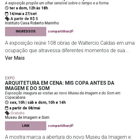
experiências vividas em territórios periféricos e favelas
A exposição propõe um olhar sensível sobre o tempo e a forma
ter a dom, 12h às 18h
cariocas.
14/mai a 27/set
A partir de R$ 5
Instituto Casa Roberto Marinho
Futuros - Arte e Tecnologia
- R. Dois de Dezembro, 63 -
INGRESSOS
compartilhar
Flamengo
A exposição reúne 108 obras de Waltercio Caldas em uma
ocupação que atravessa diferentes momentos de sua
trajetória, sem seguir uma ordem cronológica. Em vez
Ver Mais
disso, as peças são organizadas por relações visuais e
conceituais, criando diálogos entre formas, materiais e
EXPO
percepções. A mostra convida o público a refletir sobre o
ARQUITETURA EM CENA: MIS COPA ANTES DA
tempo como uma experiência fluida, em um percurso que
IMAGEM E DO SOM
Exposição inaugura as visitas ao novo Museu da Imagem e do Som em
valoriza a contemplação e a construção de sentidos.
Copacabana
sex, 10h | sáb e dom, 10h e 14h
a partir de 08/mai
Inteira: R$10
Gratuito
Meia Entrada: R$5
Museu de Imagem e Som
Ingresso Família: R$10
LINK
compartilhar
A mostra marca a abertura do novo Museu da Imagem e