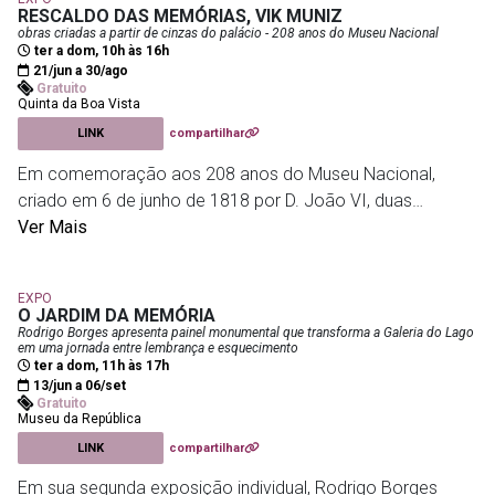
deram origem às capas dos álbuns. A mostra apresenta
RESCALDO DAS MEMÓRIAS, VIK MUNIZ
ao público os principais elementos que estruturam a
obras criadas a partir de cinzas do palácio - 208 anos do Museu Nacional
ter a dom, 10h às 16h
narrativa do projeto, uma pesquisa artística sobre samba,
21/jun a 30/ago
memória, ancestralidade, afeto e cultura popular brasileira.
Gratuito
Quinta da Boa Vista
A abertura contará ainda com a entrega da Medalha
LINK
compartilhar
Tiradentes a Marcelo D2, honraria concedida pela
Assembleia Legislativa do Estado do Rio de Janeiro em
Em comemoração aos 208 anos do Museu Nacional,
reconhecimento à sua contribuição para a cultura
criado em 6 de junho de 1818 por D. João VI, duas
brasileira.
exposições inéditas ocupam seis salas do Paço de São
Ver Mais
Cristóvão, edifício histórico que está em reconstrução
Ocupação IBORU
- R. Sete de Setembro, 43 - Centro
desde o incêndio de 2018.
EXPO
O JARDIM DA MEMÓRIA
A mostra individual e inédita Rescaldo das Memórias, de
Rodrigo Borges apresenta painel monumental que transforma a Galeria do Lago
em uma jornada entre lembrança e esquecimento
Vik Muniz, reúne fotografias e esculturas criadas a partir de
ter a dom, 11h às 17h
cinzas e fragmentos resgatados do incêndio de 2018 do
13/jun a 06/set
Gratuito
palácio, propondo reflexões sobre memória, perda e
Museu da República
reconstrução.
LINK
compartilhar
Instalada em um dos espaços mais marcantes do Paço, a
Em sua segunda exposição individual, Rodrigo Borges
Sala das Vigas, onde foi iniciado o fatídico incêndio, a