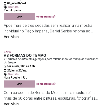
objeto que ultrapassou o universo esportivo e se tornou
04/jul a 06/set
Gratuito
parte do imaginário brasileiro.
Paço Imperial
LINK
compartilhar
MAM
- Av. Infante Dom Henrique, 85 - Parque do Flamengo
Após mais de três décadas sem realizar uma mostra
individual no Paço Imperial, Daniel Senise retorna ao
espaço com uma seleção de 59 obras produzidas entre
Ver Mais
os anos 2000 e a atualidade. A exposição apresenta
trabalhos inéditos, pinturas de grandes dimensões e peças
EXPO
de séries marcantes da trajetória do artista, revelando
AS FORMAS DO TEMPO
diferentes aspectos de sua pesquisa visual. Com curadoria
22 artistas de diferentes gerações para refletir sobre as múltiplas dimensões
do tempo
de Pollyana Quintella, a mostra ocupa todo o primeiro
ter a sáb, 10h às 18h
andar do edifício histórico e convida o público a percorrer
25/jun a 22/ago
Gratuito
um panorama abrangente da produção recente do artista.
Nara Roesler | Rio
LINK
compartilhar
Paço Imperial
- Praça XV - Centro
Com curadoria de Bernardo Mosqueira, a mostra reúne
mais de 30 obras entre pinturas, esculturas, fotografias,
vídeos, instalações e trabalhos. A exposição propõe uma
Ver Mais