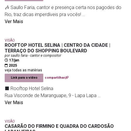
🎶 Saullo Faria, cantor e presença certa nos pagodes do
Rio, traz dicas imperdíveis pra vocês!
Hoje, ele fala sobre seu grupo Pagode de Saullo Faria e
Ver Mais
ainda dá uma palinha especial no vídeo.
VISÃO
⬛ BAIXO COPA PUB | BAR & RESTAURANTE
ROOFTOP HOTEL SELINA | CENTRO DA CIDADE |
🎤 E @saullofaria_ | @ofc.saullo comanda a noite a partir
TERRAÇO DO SHOPPING BOULEVARD
por saullo faria - cantor e compositor
das 20h com aquele pagodinho.
17/jan
2025
Promoções Happy Hour até às 21h
veja todas as matérias
chop (9,90) - caipirinha (18,90) – gin tônica (dose dupla) e
Link para o vídeo
compartilhar
muitos petiscos.
⬛ Rooftop Hotel Selina
Rua Visconde de Maranguape, 9 - Lapa Lapa
🏠 Rua Aires de Saldanha 13, Copacabana
⏰ sex, 18h | 17/jan
Ver Mais
reservas e informações
Ingressos a partir de R$10
21 96475-6483
@baixocopapub
VISÃO
⬛ A GRANDE RODA DE SAMBA
CASARÃO DO FIRMINO E QUADRA DO CARDOSÃO
👉 primeira edição de 2025 com