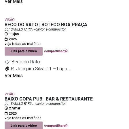
Vista
Ver Mais
sábado – um vez por mês
Conferir no @sun.binha
VISÃO
BECO DO RATO | BOTECO BOA PRAÇA
◾ PEDRA DO SAL
por SAULLO FARIA - cantor e compositor
11/jan
Rua Tia Ciata - Saúde/Centro
2025
segundas às 18h
veja todas as matérias
sextas e sábados às 19h
Link para o vídeo
compartilhar
Outros horários e dias podem ocorrer eventualmente.
👉 Beco do Rato
Conferir no @pedradosaloficial
🏠 R. Joaquim Silva, 11 – Lapa
sex/sáb, 19h | dom, 16h
Ver Mais
Vários locais
- veja na legenda
👉 Boteco Boa Praça
VISÃO
🏠 Av. Olegário Maciel, 214 - Barra da Tijuca
BAIXO COPA PUB | BAR & RESTAURANTE
a partir das 15h
por SAULLO FARIA - cantor e compositor
27/mar
2025
veja todas as matérias
-
veja todas as matérias
Link para o vídeo
compartilhar