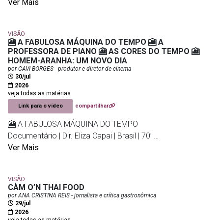
grelhadas; a segunda, com o neto, que teceu loas a um filé
Ver Mais
e a uma sobremesa; depois, com amigas, quando
dividimos ótimos vinhos e comida.
VISÃO
🎦 A FABULOSA MÁQUINA DO TEMPO 🎦 A
Porque o restaurante do chef Pedro Coronha é assim:
PROFESSORA DE PIANO 🎦 AS CORES DO TEMPO 🎦
HOMEM-ARANHA: UM NOVO DIA
agrada a um público amplo, graças a uma cozinha tão
por CAVI BORGES - produtor e diretor de cinema
saborosa quanto antenada, escoltada por serviço
30/jul
competente e um ambiente acolhedor, que se divide entre
2026
veja todas as matérias
varanda e salão.
Link para o vídeo
compartilhar
A vida pode ser boa nesta casa em Ipanema.
🎦 A FABULOSA MÁQUINA DO TEMPO
Documentário | Dir. Eliza Capai | Brasil | 70’
Koral Restaurante
▪️ Meninas do sertão do Piauí inventam uma máquina do
Ver Mais
Brasa e mar
tempo para revisitar o passado de suas famílias e imaginar
um futuro mais livre.
🏆 Michelin Young Chef 2026 – @pedrocoronhaa
VISÃO
CÀM O’N THAI FOOD
Bib Gourmand 2026 – @michelinguide
🎦 A PROFESSORA DE PIANO
por ANA CRISTINA REIS - jornalista e crítica gastronômica
29/jul
Drama, Suspense | Dir. Michael Haneke | Alemanha, França
2026
@koralrest
e Áustria | 130’