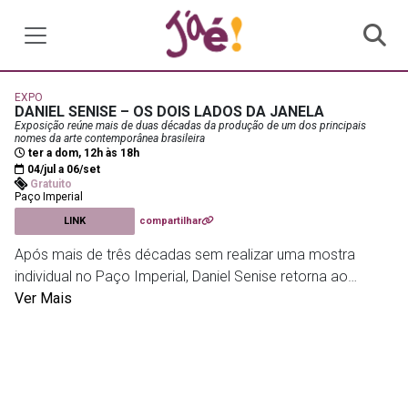
EXPO
DANIEL SENISE – OS DOIS LADOS DA JANELA
Exposição reúne mais de duas décadas da produção de um dos principais
nomes da arte contemporânea brasileira
ter a dom, 12h às 18h
04/jul a 06/set
Gratuito
Paço Imperial
LINK
compartilhar
Após mais de três décadas sem realizar uma mostra
individual no Paço Imperial, Daniel Senise retorna ao
espaço com uma seleção de 59 obras produzidas entre
Ver Mais
os anos 2000 e a atualidade. A exposição apresenta
trabalhos inéditos, pinturas de grandes dimensões e peças
de séries marcantes da trajetória do artista, revelando
diferentes aspectos de sua pesquisa visual. Com curadoria
de Pollyana Quintella, a mostra ocupa todo o primeiro