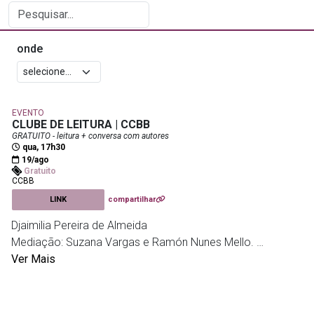
onde
EVENTO
CLUBE DE LEITURA | CCBB
GRATUITO - leitura + conversa com autores
qua, 17h30
19/ago
Gratuito
CCBB
LINK
compartilhar
Djaimilia Pereira de Almeida
Mediação: Suzana Vargas e Ramón Nunes Mello.
Ver Mais
Todo mês, o CCBB promove uma votação online para
escolher qual livro, de um autor convidado, será lido no
encontro.